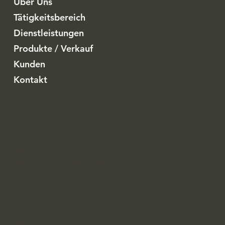
Über Uns
Tätigkeitsbereich
Dienstleistungen
Produkte / Verkauf
Kunden
Kontakt
Adresse Büro
Libelle Filterservice GmbH
Schlyffistrasse 8
8806 Bäch
Kontaktdaten
Telefon: 079 572 99 44