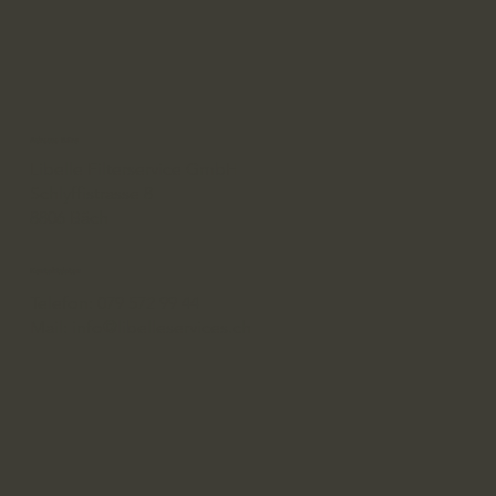
Adresse Büro
Libelle Filterservice GmbH
Schlyffistrasse 8
8806 Bäch
Kontaktdaten
Telefon: 079 572 99 44
Mail: info@libelleservices.ch