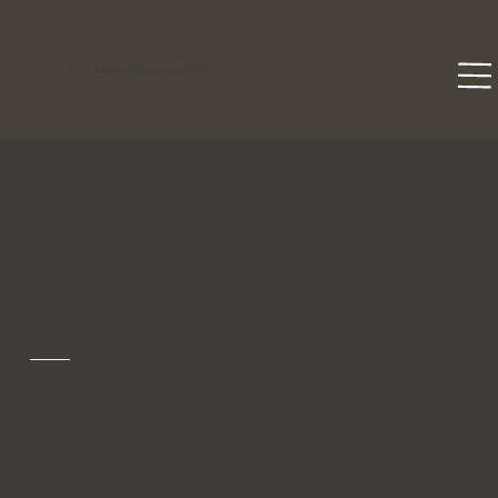
Libelle Filterservice GmbH
Kontakt
Zögern Sie nicht, uns zu kontaktieren – per
Telefon, E-Mail oder über das Kontaktformular.
Dank unserer Erfahrung finden wir gemeinsam
die passende und unkomplizierte Lösung für
Ihr Anliegen.