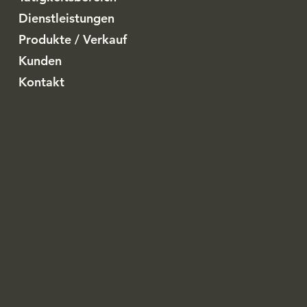
Dienstleistungen
Produkte / Verkauf
Kunden
Kontakt
Adresse Büro
Libelle Filterservice GmbH
Schlyffistrasse 8
8806 Bäch
Kontaktdaten
Telefon: 079 572 99 44
Mail: info@libelleservices.ch