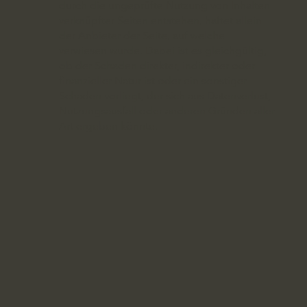
durch die ungeprüfte Nutzung von Inhalten
verknüpfter Seiten entstehen, haftet allein
der Anbieter der Seite, auf welche
verwiesen wurde. Dabei ist es gleichgültig,
ob der Schaden direkter, indirekter oder
finanzieller Natur ist oder ein sonstiger
Schaden vorliegt, der sich aus Datenverlust,
Nutzungsausfall oder anderen Gründen aller
Art ergeben könnte.