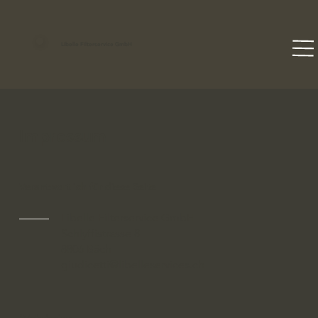
Libelle Filterservice GmbH
Impressum
Verantwortlich für diese Seite
Libelle Filterservice GmbH
Schlyffistrasse 8
8806 Bäch
giudicetti@libelleservices.ch