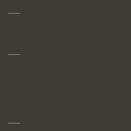
Webdesign
Diese Internetseite wurde
mit
wix.com
erstellt
Copyright
Das Copyright für die Inhalte dieser Website
liegt bei Libelle Filterservice GmbH.
Disclaimer
Alle Texte und Links wurden sorgfältig
geprüft und werden laufend aktualisiert. Wir