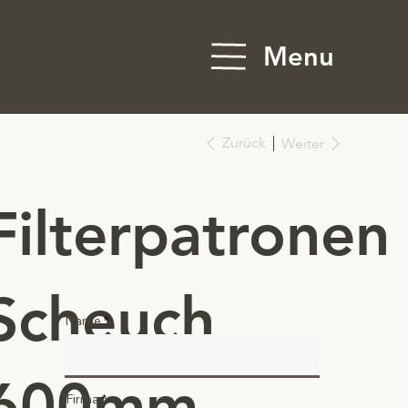
Menu
Zurück
Weiter
Filterpatronen
Scheuch
Name
600mm
Firma