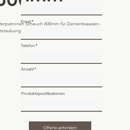
Email
lterpatronen Scheuch 600mm für Zementwaagen-
tstaubung.
Telefon
Anzahl
Produktspezifikationen
Offerte anfordern