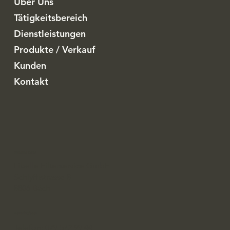
Über Uns
Tätigkeitsbereich
Dienstleistungen
Produkte / Verkauf
Kunden
Kontakt
Adresse Büro
Libelle Filterservice GmbH
Schlyffistrasse 8
8806 Bäch
Kontaktdaten
Telefon: 079 572 99 44