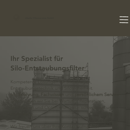
Libelle Filterservice GmbH
Ihr Spezialist für
Silo-Entstaubungsfilter
Kompetente Lösungen für Siloanlagen,
Entstaubungstechnik und Silosicherheit.
Mit
Erfahrung, Fachwissen
und
persönlichem Service
unterstützen wir Sie bei Wartung, Reparaturen,
Ersatzteilen und Optimierungen – schweizweit und
zuverlässig.
Wir freuen uns über Ihre Kontaktaufnahme.