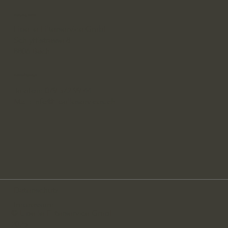
Adresse Büro
Libelle Filterservice GmbH
Schlyffistrasse 8
8806 Bäch
Kontaktdaten
Telefon: 079 572 99 44
Mail: info@libelleservices.ch
Datenschutz
Impressum
© Libelle Filterservice GmbH
2025