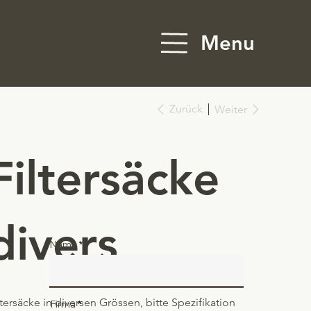
Menu
Zurück
Weiter
Filtersäcke
divers
Name
ltersäcke in diversen Grössen, bitte Spezifikation
Firma